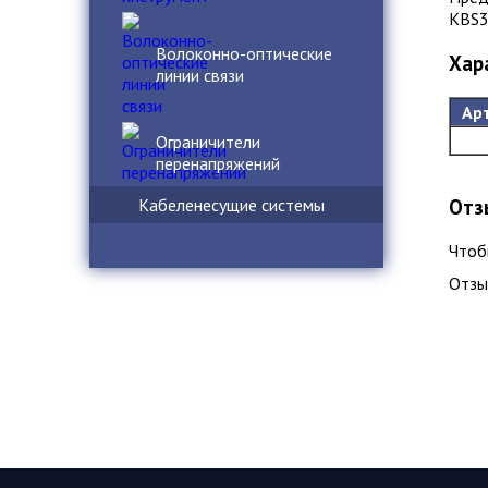
KBS3
Волоконно-оптические
Хар
линии связи
Ар
Ограничители
перенапряжений
Отз
Кабеленесущие системы
Чтоб
Отзы