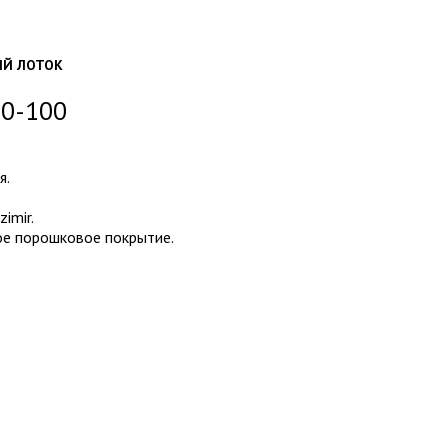
ЫЙ ЛОТОК
00-100
я.
imir.
ое порошковое покрытие.