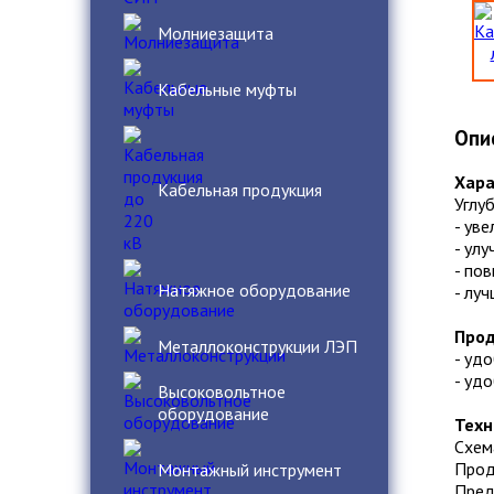
Молниезащита
Кабельные муфты
Опи
Хара
Кабельная продукция
Углу
- ув
- ул
- по
Натяжное оборудование
- лу
Прод
Металлоконструкции ЛЭП
- уд
- уд
Высоковольтное
оборудование
Техн
Схем
Прод
Монтажный инструмент
Пред