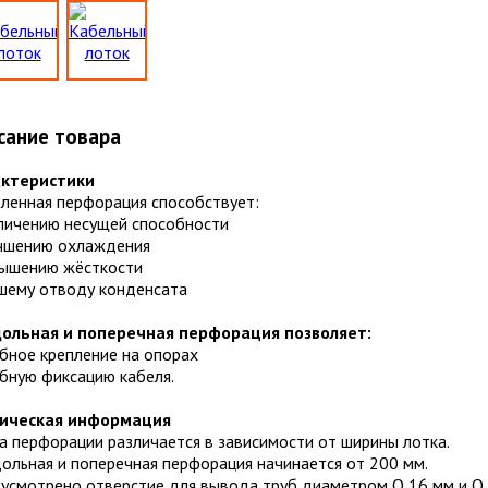
сание товара
ктеристики
бленная перфорация способствует:
еличению несущей способности
учшению охлаждения
вышению жёсткости
чшему отводу конденсата
ольная и поперечная перфорация позволяет:
обное крепление на опорах
обную фиксацию кабеля.
ическая информация
а перфорации различается в зависимости от ширины лотка.
ольная и поперечная перфорация начинается от 200 мм.
усмотрено отверстие для вывода труб диаметром O 16 мм и O 