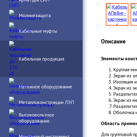
Молниезащита
Кабельные муфты
Описание
Элементы конс
Кабельная продукция
Круглая мн
Экран из 
Изоляция и
Натяжное оборудование
Экран из э
Разделите
Экран из м
Металлоконструкции ЛЭП
Разделител
Оболочка и
Высоковольтное
оборудование
Область приме
Для групповой п
Монтажный инструмент