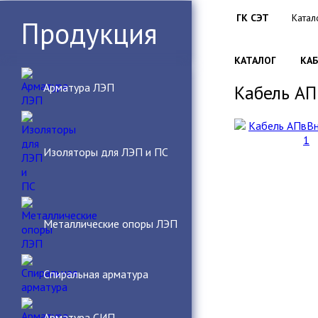
ГК СЭТ
Катал
/
Продукция
КАТАЛОГ
КА
/
Арматура ЛЭП
Кабель АП
Изоляторы для ЛЭП и ПС
Металлические опоры ЛЭП
Спиральная арматура
Арматура СИП