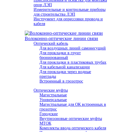
Приспособления и оснастка для монтажа
опор ЛЭП
Измерительные и контрольные приборы
для строительства ЛЭП
Инструмент для опрессовки провода и
кабеля
Волоконно-оптические линии связи
Оптический кабель
Для воздушных линий самонесущий
Для прокладки в грунт
бронированный
Для прокладки в пластиковых трубах
Для кабельной канализации
Для прокладки через водные
преграды
Встроенный в грозотрос
Оптические муфты
Магистральные
Универсальные
Магистральные для ОК встроенных в
грозотрос
Городские
Внутризоновые оптические муфты
МТОК
Комплекты ввода оптического кабеля