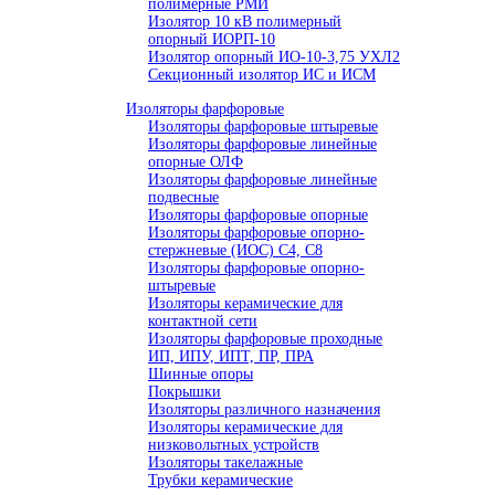
полимерные РМИ
Изолятор 10 кВ полимерный
опорный ИОРП-10
Изолятор опорный ИО-10-3,75 УХЛ2
Секционный изолятор ИС и ИСМ
Изоляторы фарфоровые
Изоляторы фарфоровые штыревые
Изоляторы фарфоровые линейные
опорные ОЛФ
Изоляторы фарфоровые линейные
подвесные
Изоляторы фарфоровые опорные
Изоляторы фарфоровые опорно-
стержневые (ИОС) С4, С8
Изоляторы фарфоровые опорно-
штыревые
Изоляторы керамические для
контактной сети
Изоляторы фарфоровые проходные
ИП, ИПУ, ИПТ, ПР, ПРА
Шинные опоры
Покрышки
Изоляторы различного назначения
Изоляторы керамические для
низковольтных устройств
Изоляторы такелажные
Трубки керамические