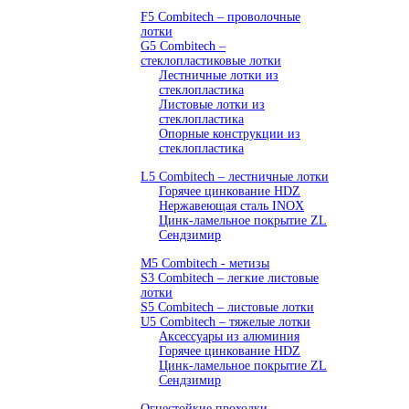
F5 Combitech – проволочные
лотки
G5 Combitech –
стеклопластиковые лотки
Лестничные лотки из
стеклопластика
Листовые лотки из
стеклопластика
Опорные конструкции из
стеклопластика
L5 Combitech – лестничные лотки
Горячее цинкование HDZ
Нержавеющая сталь INOX
Цинк-ламельное покрытие ZL
Сендзимир
M5 Combitech - метизы
S3 Combitech – легкие листовые
лотки
S5 Combitech – листовые лотки
U5 Combitech – тяжелые лотки
Аксессуары из алюминия
Горячее цинкование HDZ
Цинк-ламельное покрытие ZL
Сендзимир
Огнестойкие проходки