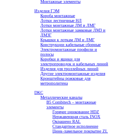
Монтажные элементы
Изделия ГЭМ
Короба монтажные
Лотки лестничные НЛ
Лотки монтажные ЛМ и ЛМГ
Лотки монтажные замковые ЛМЗ и
ЛМЗГ
Крышки к лоткам ЛМ и ЛМГ
Конструкции кабельные сборные
Электромонтажные профили и
полосы
Коробки и ящики для
электропроводок и кабельных линий
Изделия для троллейных линий
Другие электромонтажные изделия
Кронштейны рожковые для
метрополитена
DKC
Металлические каналы
B5 Combitech – монтажные
элементы
Горячее цинкование HDZ
Нержавеющая сталь INOX
Окрашено RAL
Стандартное исполнение
Цинк-ламельное покрытие ZL