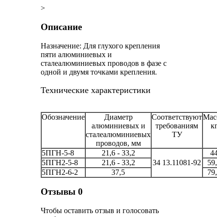
>
Описание
Назначение: Для глухого крепления
пяти алюминиевых и
сталеалюминиевых проводов в фазе с
одной и двумя точками крепления.
Технические характеристики
Обозначение
Диаметр
Соответствуют
Мас
алюминиевых и
требованиям
к
сталеалюминиевых
ТУ
проводов, мм
5ПГН-5-8
21,6 - 33,2
4
5ПГН2-5-8
21,6 - 33,2
34 13.11081-92
59
5ПГН2-6-2
37,5
79
Отзывы
0
Чтобы оcтавить отзыв и голосовать