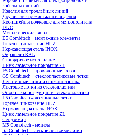
Коробки и ящики для электропроводок и
кабельных линий
Изделия для троллейных линий
Другие электромонтажные изделия
Кронштейны рожковые для метрополитена
DKC
Металлические каналы
B5 Combitech – монтажные элементы
Горячее цинкование HDZ
Нержавеющая сталь INOX
Окрашено RAL
Стандартное исполнение
Цинк-ламельное покрытие ZL
F5 Combitech – проволочные лотки
G5 Combitech – стеклопластиковые лотки
Лестничные лотки из стеклопластика
Листовые лотки из стеклопластика
Опорные конструкции из стеклопластика
L5 Combitech – лестничные лотки
Горячее цинкование HDZ
Нержавеющая сталь INOX
Цинк-ламельное покрытие ZL
Сендзимир
M5 Combitech - метизы
S3 Combitech – легкие листовые лотки