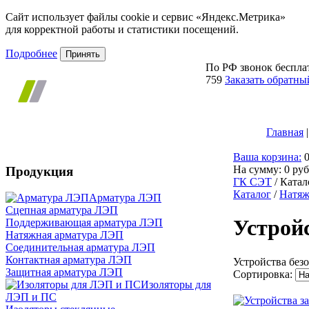
Сайт использует файлы cookie и сервис «Яндекс.Метрика»
для корректной работы и статистики посещений.
Подробнее
Принять
По РФ звонок беспл
759
Заказать обратны
Главная
|
Ваша корзина:
На сумму:
0
руб
Продукция
ГК СЭТ
/
Катал
Каталог
/
Натяж
Арматура ЛЭП
Cцепная арматура ЛЭП
Устрой
Поддерживающая арматура ЛЭП
Натяжная арматура ЛЭП
Соединительная арматура ЛЭП
Контактная арматура ЛЭП
Устройства без
Защитная арматура ЛЭП
Сортировка:
Изоляторы для
ЛЭП и ПС