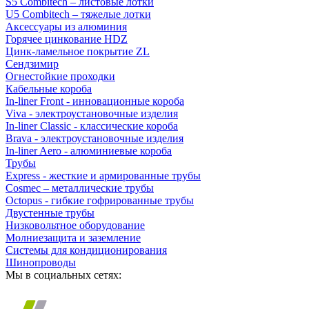
S5 Combitech – листовые лотки
U5 Combitech – тяжелые лотки
Аксессуары из алюминия
Горячее цинкование HDZ
Цинк-ламельное покрытие ZL
Сендзимир
Огнестойкие проходки
Кабельные короба
In-liner Front - инновационные короба
Viva - электроустановочные изделия
In-liner Classic - классические короба
Brava - электроустановочные изделия
In-liner Aero - алюминиевые короба
Трубы
Express - жесткие и армированные трубы
Cosmec – металлические трубы
Octopus - гибкие гофрированные трубы
Двустенные трубы
Низковольтное оборудование
Молниезащита и заземление
Системы для кондиционирования
Шинопроводы
Мы в социальных сетях: