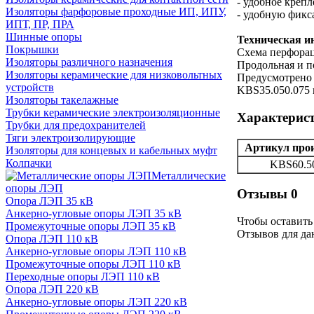
- удобное крепл
Изоляторы фарфоровые проходные ИП, ИПУ,
- удобную фикс
ИПТ, ПР, ПРА
Шинные опоры
Техническая 
Покрышки
Схема перфорац
Изоляторы различного назначения
Продольная и п
Изоляторы керамические для низковольтных
Предусмотрено 
устройств
KBS35.050.075 
Изоляторы такелажные
Трубки керамические электроизоляционные
Характерис
Трубки для предохранителей
Тяги электроизолирующие
Артикул про
Изоляторы для концевых и кабельных муфт
Колпачки
KBS60.5
Металлические
опоры ЛЭП
Отзывы
0
Опора ЛЭП 35 кВ
Анкерно-угловые опоры ЛЭП 35 кВ
Чтобы оcтавить
Промежуточные опоры ЛЭП 35 кВ
Отзывов для дан
Опора ЛЭП 110 кВ
Анкерно-угловые опоры ЛЭП 110 кВ
Промежуточные опоры ЛЭП 110 кВ
Переходные опоры ЛЭП 110 кВ
Опора ЛЭП 220 кВ
Анкерно-угловые опоры ЛЭП 220 кВ