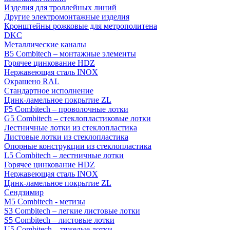
Изделия для троллейных линий
Другие электромонтажные изделия
Кронштейны рожковые для метрополитена
DKC
Металлические каналы
B5 Combitech – монтажные элементы
Горячее цинкование HDZ
Нержавеющая сталь INOX
Окрашено RAL
Стандартное исполнение
Цинк-ламельное покрытие ZL
F5 Combitech – проволочные лотки
G5 Combitech – стеклопластиковые лотки
Лестничные лотки из стеклопластика
Листовые лотки из стеклопластика
Опорные конструкции из стеклопластика
L5 Combitech – лестничные лотки
Горячее цинкование HDZ
Нержавеющая сталь INOX
Цинк-ламельное покрытие ZL
Сендзимир
M5 Combitech - метизы
S3 Combitech – легкие листовые лотки
S5 Combitech – листовые лотки
U5 Combitech – тяжелые лотки