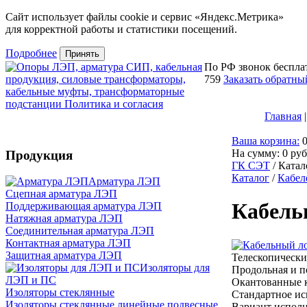
Сайт использует файлы cookie и сервис «Яндекс.Метрика»
для корректной работы и статистики посещений.
Подробнее
Принять
По РФ звонок беспл
759
Заказать обратны
Главная
|
Ваша корзина:
На сумму:
0
руб
Продукция
ГК СЭТ
/
Катал
Каталог
/
Кабел
Арматура ЛЭП
Cцепная арматура ЛЭП
Кабель
Поддерживающая арматура ЛЭП
Натяжная арматура ЛЭП
Соединительная арматура ЛЭП
Контактная арматура ЛЭП
Защитная арматура ЛЭП
Телескопически
Изоляторы для
Продольная и п
ЛЭП и ПС
Окантованные к
Изоляторы стеклянные
Стандартное исп
Изоляторы стеклянные линейные подвесные
Вариант исполн