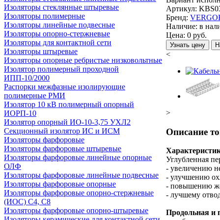
Изоляторы стеклянные штыревые
Артикул:
KBS0
Изоляторы полимерные
Бренд:
VERGO
Изоляторы линейные подвесные
Наличие:
в нал
Изоляторы опорно-стержневые
Цена:
0
руб.
Изоляторы для контактной сети
Узнать цену
Н
Изоляторы штыревые
<
Изоляторы опорные ребристые низковольтные
Изолятор полимерный проходной
ИПП-10/2000
Распорки межфазные изолирующие
полимерные РМИ
Изолятор 10 кВ полимерный опорный
>
ИОРП-10
Изолятор опорный ИО-10-3,75 УХЛ2
Описание то
Секционный изолятор ИС и ИСМ
Изоляторы фарфоровые
Изоляторы фарфоровые штыревые
Характеристи
Изоляторы фарфоровые линейные опорные
Углубленная пе
ОЛФ
- увеличению н
Изоляторы фарфоровые линейные подвесные
- улучшению о
Изоляторы фарфоровые опорные
- повышению ж
Изоляторы фарфоровые опорно-стержневые
- лучшему отво
(ИОС) С4, С8
Изоляторы фарфоровые опорно-штыревые
Продольная и 
Изоляторы керамические для контактной сети