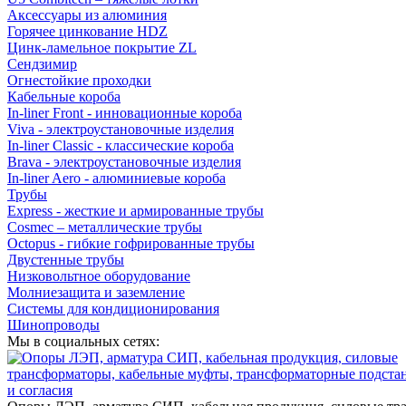
Аксессуары из алюминия
Горячее цинкование HDZ
Цинк-ламельное покрытие ZL
Сендзимир
Огнестойкие проходки
Кабельные короба
In-liner Front - инновационные короба
Viva - электроустановочные изделия
In-liner Classic - классические короба
Brava - электроустановочные изделия
In-liner Aero - алюминиевые короба
Трубы
Express - жесткие и армированные трубы
Cosmec – металлические трубы
Octopus - гибкие гофрированные трубы
Двустенные трубы
Низковольтное оборудование
Молниезащита и заземление
Системы для кондиционирования
Шинопроводы
Мы в социальных сетях: