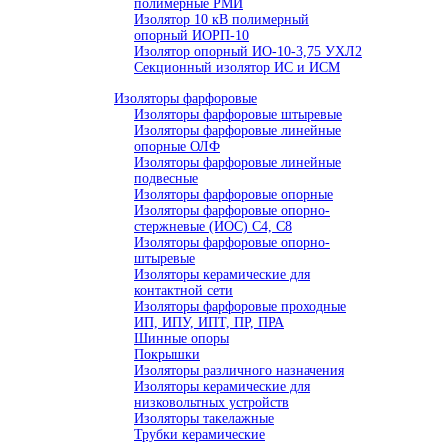
полимерные РМИ
Изолятор 10 кВ полимерный
опорный ИОРП-10
Изолятор опорный ИО-10-3,75 УХЛ2
Секционный изолятор ИС и ИСМ
Изоляторы фарфоровые
Изоляторы фарфоровые штыревые
Изоляторы фарфоровые линейные
опорные ОЛФ
Изоляторы фарфоровые линейные
подвесные
Изоляторы фарфоровые опорные
Изоляторы фарфоровые опорно-
стержневые (ИОС) С4, С8
Изоляторы фарфоровые опорно-
штыревые
Изоляторы керамические для
контактной сети
Изоляторы фарфоровые проходные
ИП, ИПУ, ИПТ, ПР, ПРА
Шинные опоры
Покрышки
Изоляторы различного назначения
Изоляторы керамические для
низковольтных устройств
Изоляторы такелажные
Трубки керамические