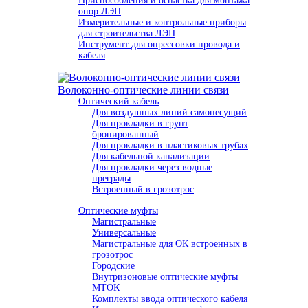
Приспособления и оснастка для монтажа
опор ЛЭП
Измерительные и контрольные приборы
для строительства ЛЭП
Инструмент для опрессовки провода и
кабеля
Волоконно-оптические линии связи
Оптический кабель
Для воздушных линий самонесущий
Для прокладки в грунт
бронированный
Для прокладки в пластиковых трубах
Для кабельной канализации
Для прокладки через водные
преграды
Встроенный в грозотрос
Оптические муфты
Магистральные
Универсальные
Магистральные для ОК встроенных в
грозотрос
Городские
Внутризоновые оптические муфты
МТОК
Комплекты ввода оптического кабеля