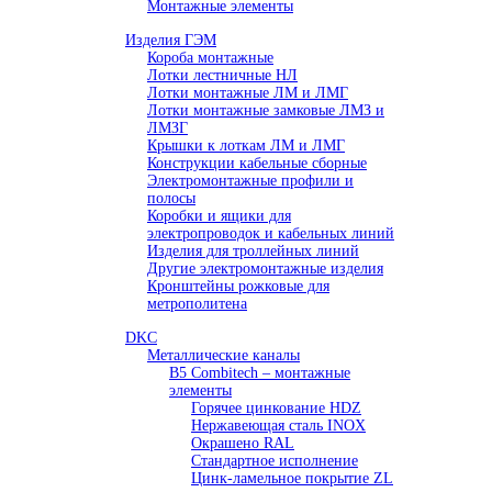
Монтажные элементы
Изделия ГЭМ
Короба монтажные
Лотки лестничные НЛ
Лотки монтажные ЛМ и ЛМГ
Лотки монтажные замковые ЛМЗ и
ЛМЗГ
Крышки к лоткам ЛМ и ЛМГ
Конструкции кабельные сборные
Электромонтажные профили и
полосы
Коробки и ящики для
электропроводок и кабельных линий
Изделия для троллейных линий
Другие электромонтажные изделия
Кронштейны рожковые для
метрополитена
DKC
Металлические каналы
B5 Combitech – монтажные
элементы
Горячее цинкование HDZ
Нержавеющая сталь INOX
Окрашено RAL
Стандартное исполнение
Цинк-ламельное покрытие ZL