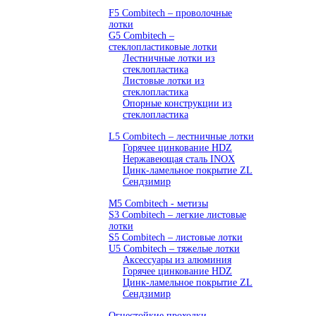
F5 Combitech – проволочные
лотки
G5 Combitech –
стеклопластиковые лотки
Лестничные лотки из
стеклопластика
Листовые лотки из
стеклопластика
Опорные конструкции из
стеклопластика
L5 Combitech – лестничные лотки
Горячее цинкование HDZ
Нержавеющая сталь INOX
Цинк-ламельное покрытие ZL
Сендзимир
M5 Combitech - метизы
S3 Combitech – легкие листовые
лотки
S5 Combitech – листовые лотки
U5 Combitech – тяжелые лотки
Аксессуары из алюминия
Горячее цинкование HDZ
Цинк-ламельное покрытие ZL
Сендзимир
Огнестойкие проходки