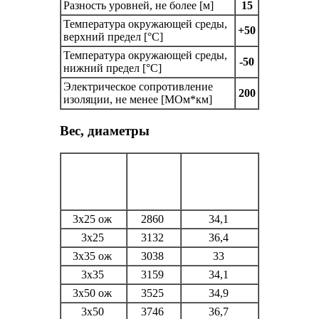
Разность уровней, не более [м]
15
Температура окружающей среды,
+50
верхний предел [°C]
Температура окружающей среды,
-50
нижний предел [°C]
Электрическое сопротивление
200
изоляции, не менее [МОм*км]
Вес, диаметры
Количество
Масса
Наружный
и сечение
кабеля
диаметр
жил, шт х
кг/км
мм
кв.мм
3х25 ож
2860
34,1
3х25
3132
36,4
3х35 ож
3038
33
3х35
3159
34,1
3х50 ож
3525
34,9
3х50
3746
36,7