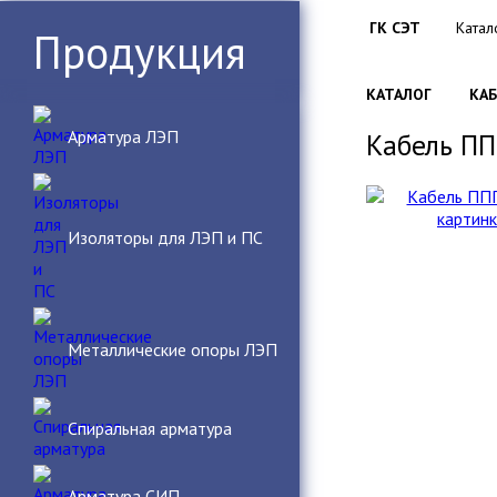
ГК СЭТ
Катал
/
Продукция
КАТАЛОГ
КА
/
Арматура ЛЭП
Кабель ПП
Изоляторы для ЛЭП и ПС
Металлические опоры ЛЭП
Спиральная арматура
Арматура СИП