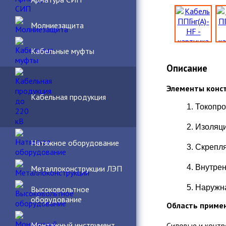
Молниезащита
Кабельные муфты
Описание
Элементы конс
Кабельная продукция
1. Токопр
2. Изоляц
Натяжное оборудование
3. Скрепл
4. Внутре
Металлоконструкции ЛЭП
5. Наружн
Высоковольтное
оборудование
Область приме
Монтажный инструмент
Силовые и контр