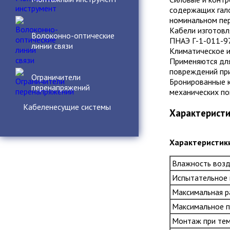
содержащих гало
номинальном пер
Кабели изготовл
Волоконно-оптические
ПНАЭ Г-1-011-97
линии связи
Климатическое и
Применяются для
повреждений при
Ограничители
Бронированные к
перенапряжений
механических по
Кабеленесущие системы
Характерист
Характеристик
Влажность возду
Испытательное п
Максимальная р
Максимальное п
Монтаж при темп