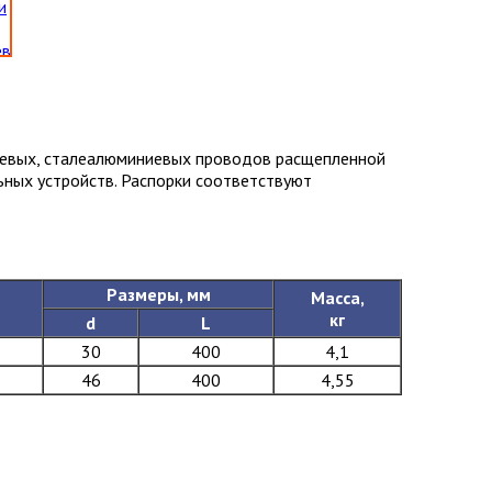
иевых, сталеалюминиевых проводов расщепленной
ных устройств. Распорки соответствуют
Размеры, мм
Масса,
кг
d
L
30
400
4,1
46
400
4,55