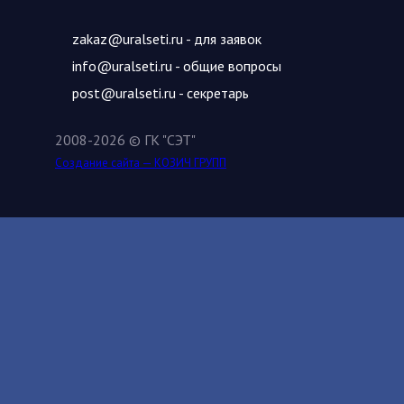
zakaz@uralseti.ru
- для заявок
info@uralseti.ru
- общие вопросы
post@uralseti.ru
- секретарь
2008-2026 © ГК "СЭТ"
Создание сайта — КОЗИЧ ГРУПП